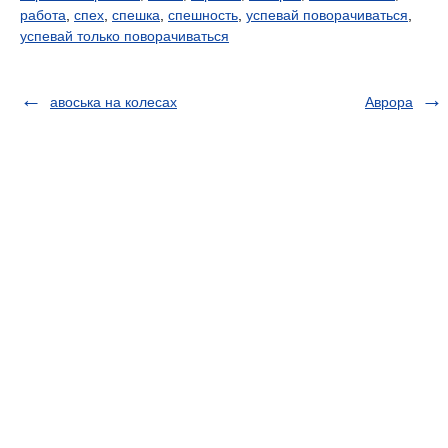
работа
,
спех
,
спешка
,
спешность
,
успевай поворачиваться
,
успевай только поворачиваться
авоська на колесах
Аврора