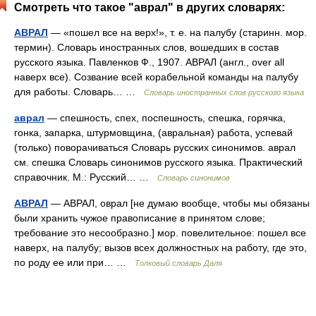
Смотреть что такое "аврал" в других словарях:
АВРАЛ
— «пошел все на верх!», т. е. на палубу (старинн. мор.
термин). Словарь иностранных слов, вошедших в состав
русского языка. Павленков Ф., 1907. АВРАЛ (англ., over all
наверх все). Созвание всей корабельной команды на палубу
для работы. Словарь… …
Словарь иностранных слов русского языка
аврал
— спешность, спех, поспешность, спешка, горячка,
гонка, запарка, штурмовщина, (авральная) работа, успевай
(только) поворачиваться Словарь русских синонимов. аврал
см. спешка Словарь синонимов русского языка. Практический
справочник. М.: Русский… …
Словарь синонимов
АВРАЛ
— АВРАЛ, оврал [не думаю вообще, чтобы мы обязаны
были хранить чужое правописание в принятом слове;
требование это несообразно.] мор. повелительное: пошел все
наверх, на палубу; вызов всех должностных на работу, где это,
по роду ее или при… …
Толковый словарь Даля